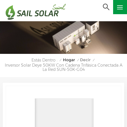
Hogar
Decir
Estás Dentro :
/
/
/
Inversor Solar Deye 50KW Con Cadena Trifásica Conectada A
La Red SUN-50K-G04