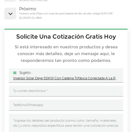
SG06LP1-EU-CM1/CM2
Próximo
Inversor solar Deye con soporte para batería de litio de alto voltaje SUN-50K-
SG01HP3-EU-BM4
Solicite Una Cotización Gratis Hoy
Si está interesado en nuestros productos y desea
conocer más detalles, deje un mensaje aquí, le
responderemos tan pronto como podamos.
Sujeto :
Inversor Solar Deye 50KW Con Cadena Trifásica Conectada A La Red SUN-50K-G04