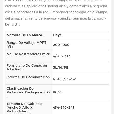
cadena y las aplicaciones industriales y comerciales a pequeña
escala conectadas a la red. Emprender tecnología en el campo
del almacenamiento de energía y ampliar aún más la calidad y
los IGBT.
Nombre De La Marca :
Deye
Rango De Voltaje MPPT
200-1000
(V) :
No. De Rastreadores MPP
4/3+3+3+3
:
Formulario De Conexión
3L/N/PE
A La Red :
Interfaz De Comunicación
RS485/RS232
:
Clasificación De
Protección De Ingreso (IP)
IP 65
:
Tamaño Del Gabinete
(ancho X Alto X
434×570×243
Profundidad) :