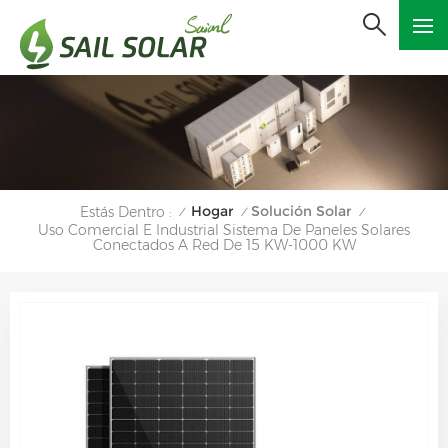
Hogar
Solución Solar
Estás Dentro :
/
/
/
Uso Comercial E Industrial Sistema De Paneles Solares
Conectados A Red De 15 KW-1000 KW