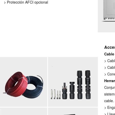
> Protección AFCI opcional
Acce
Cable
> Cabl
> Cab
> Cone
Herra
Conjun
sistem
cable.
> Enga
> Llav