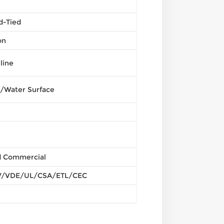
d-Tied
on
line
/Water Surface
nd Commercial
/VDE/UL/CSA/ETL/CEC