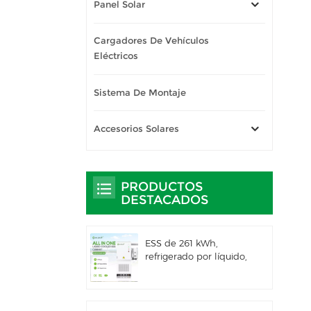
Panel Solar
Cargadores De Vehículos
Eléctricos
Sistema De Montaje
Accesorios Solares
PRODUCTOS
DESTACADOS
ESS de 261 kWh,
refrigerado por líquido,
para uso comercial e
industrial, con
gabinete exterior
integrado IP66