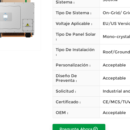
Sistema :
Tipo De Sistema :
On-Grid/ Gri
Voltaje Aplicable :
EU/US Versi
Tipo De Panel Solar
Mono-crystal
:
Tipo De Instalación
Roof/Ground
:
Personalización :
Acceptable
Diseño De
Acceptable
Preventa :
Solicitud :
Industrial a
Certificado :
CE/MCS/TUV
OEM :
Acceptable
Pregunte Ahora