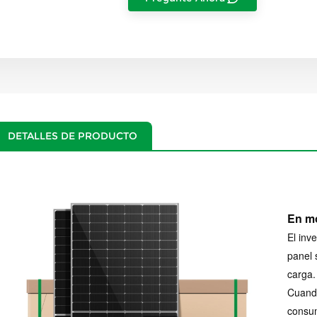
DETALLES DE PRODUCTO
En mo
El inv
panel 
carga.
Cuando
consum