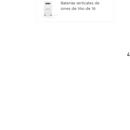
Baterías verticales de
iones de litio de 16
kWh con
almacenamiento de
energía solar
Sistema híbrido solar
comercial e industrial
de 100 kW/125 kW
¿
Sistema de
almacenamiento de
energía solar Deye GE-
F60 All in One ESS
para uso comercial e
industrial, con
Nuevo inversor híbrido
gabinete para baterías
de almacenamiento
de litio de 60 kWh,
de energía solar Deye
para exteriores, 51,2 V,
SUN-7/7.6/8/10/12K-
100 Ah.
SG06LP1-EU-CM3
Batería solar apilable