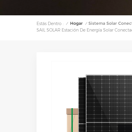
Hogar
Sistema Solar Conec
Estás Dentro :
/
/
SAIL SOLAR Estación De Energía Solar Conecta