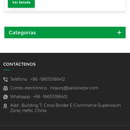
Ver Detalle
Categorías
CONTÁCTENOS
Teléfono :
+86 -18655186412
Correo electrónico :
Inquiry@sailsolarpv.com
Whatsapp :
+86 -18655186412
Add : Building 7, Cross Border E-Commerce Supervision
Zone, Hefei, China