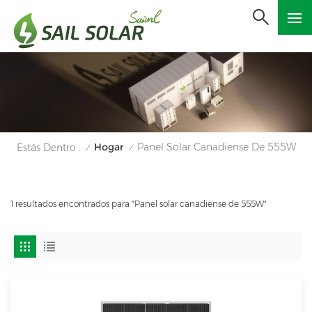
Hogar
Panel Solar Canadiense De 555W
Estás Dentro :
/
/
1 resultados encontrados para "Panel solar canadiense de 555W"