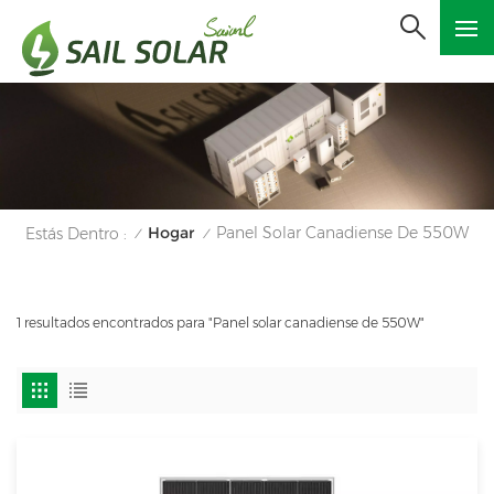
Hogar
Panel Solar Canadiense De 550W
Estás Dentro :
/
/
1 resultados encontrados para "Panel solar canadiense de 550W"