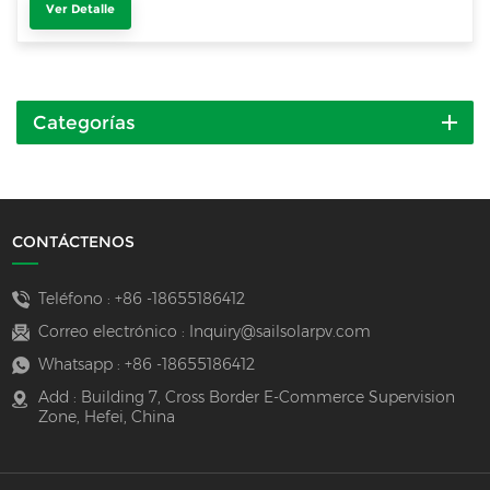
Ver Detalle
Categorías
CONTÁCTENOS
Teléfono :
+86 -18655186412
Correo electrónico :
Inquiry@sailsolarpv.com
Whatsapp :
+86 -18655186412
Add : Building 7, Cross Border E-Commerce Supervision
Zone, Hefei, China