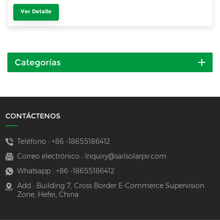
Ver Detalle
Categorías
CONTÁCTENOS
Teléfono :
+86 -18655186412
Correo electrónico :
Inquiry@sailsolarpv.com
Whatsapp :
+86 -18655186412
Add : Building 7, Cross Border E-Commerce Supervision
Zone, Hefei, China