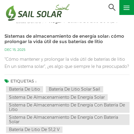
Hogar
Batería De Litio De 51,2 V
Estás Dentro :
/
/
Sistemas de almacenamiento de energía solar: cómo
prolongar la vida útil de sus baterías de litio
DEC 15, 2025
"Cómo mantener y prolongar la vida útil de baterías de litio
En un sistema solar", ¿es algo que siempre le ha preocupado?
El mantenimiento de las baterías de litio requiere considerar
muchos factores, como la gestión de la carga y descarga, el
ETIQUETAS :
control ambiental, la compatibilidad del sistema y la
Batería De Litio
Batería De Litio Solar Sail
monitorización diaria. A continuación, se muestra una guía
Sistema De Almacenamiento De Energía Solar
de mantenimiento del sistema: 1. Principios básicos: Evitar los
Sistema De Almacenamiento De Energía Con Batería De
"tres altos y dos bajos"Tres ventajas: carga y descarga de alta
Litio
velocidad, entornos de temperatura alta y baja y
Sistema De Almacenamiento De Energía Con Batería
Solar
almacenamiento a largo plazo a alta capacidad (100 %
Batería De Litio De 51,2 V
SOC). Dos puntos bajos: descarga excesiva (SOC bajo) y carga