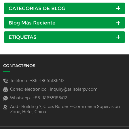
CATEGORIAS DE BLOG
Blog Más Reciente
ETIQUETAS
CONTÁCTENOS
Teléfono :
+86 -18655186412
Correo electrónico :
Inquiry@sailsolarpv.com
Whatsapp :
+86 -18655186412
Add : Building 7, Cross Border E-Commerce Supervision
Zone, Hefei, China