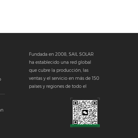
Fundada en 2008, SAIL SOLAR
ha establecido una red global
que cubre la producción, las
ventas y el servicio en más de 150
o
países y regiones de todo el
a
mundo.
 en
án
a