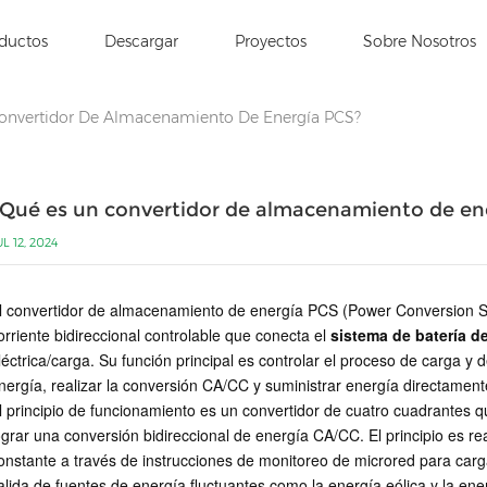
ductos
Descargar
Proyectos
Sobre Nosotros
onvertidor De Almacenamiento De Energía PCS?
Qué es un convertidor de almacenamiento de en
UL 12, 2024
l convertidor de almacenamiento de energía PCS (Power Conversion Sy
orriente bidireccional controlable que conecta el
sistema de batería d
léctrica/carga. Su función principal es controlar el proceso de carga 
nergía, realizar la conversión CA/CC y suministrar energía directamente
l principio de funcionamiento es un convertidor de cuatro cuadrantes 
ograr una conversión bidireccional de energía CA/CC. El principio es rea
onstante a través de instrucciones de monitoreo de microred para carga
alida de fuentes de energía fluctuantes como la energía eólica y la ener