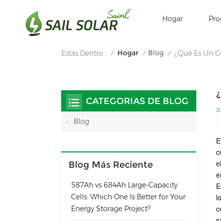
Hogar
Pro
Hogar
Blog
Estás Dentro :
¿Qué Es Un C
/
/
/
¿
CATEGORIAS DE BLOG
J
Blog
E
c
e
Blog Más Reciente
e
587Ah vs 684Ah Large‑Capacity
E
Cells: Which One Is Better for Your
l
c
Energy Storage Project?
s