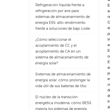
Refrigeración líquida frente a
E
e
refrigeración por aire para
r
sistemas de almacenamiento de
C
energía ESS: alto rendimiento
e
frente a soluciones de bajo coste.
p
i
¿Cómo seleccionar el
e
acoplamiento de CC y el
E
acoplamiento de CA en un
c
sistema de almacenamiento de
E
energía solar?
s
p
Sistemas de almacenamiento de
e
energía solar: cómo prolongar la
c
vida útil de sus baterías de litio
d
d
El núcleo de la transición
t
energética moderna: cómo BESS
a
mejora los sistemas de energía