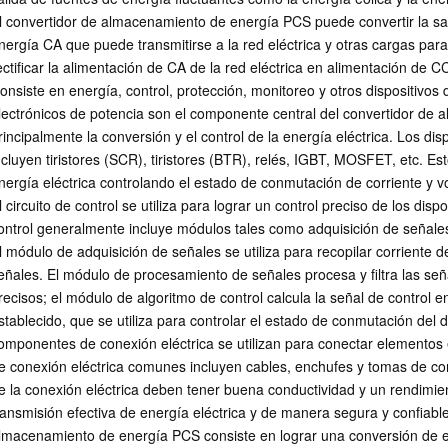
l convertidor de almacenamiento de energía PCS puede convertir la sa
nergía CA que puede transmitirse a la red eléctrica y otras cargas pa
ectificar la alimentación de CA de la red eléctrica en alimentación de C
onsiste en energía, control, protección, monitoreo y otros dispositivos
lectrónicos de potencia son el componente central del convertidor de 
rincipalmente la conversión y el control de la energía eléctrica. Los di
ncluyen tiristores (SCR), tiristores (BTR), relés, IGBT, MOSFET, etc. Esto
nergía eléctrica controlando el estado de conmutación de corriente y vo
l circuito de control se utiliza para lograr un control preciso de los disp
ontrol generalmente incluye módulos tales como adquisición de señales
l módulo de adquisición de señales se utiliza para recopilar corriente d
eñales. El módulo de procesamiento de señales procesa y filtra las se
recisos; el módulo de algoritmo de control calcula la señal de control e
stablecido, que se utiliza para controlar el estado de conmutación del d
omponentes de conexión eléctrica se utilizan para conectar elementos
e conexión eléctrica comunes incluyen cables, enchufes y tomas de co
e la conexión eléctrica deben tener buena conductividad y un rendimien
ransmisión efectiva de energía eléctrica y de manera segura y confiabl
lmacenamiento de energía PCS consiste en lograr una conversión de en