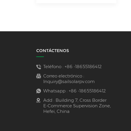
CONTÁCTENOS
Teléfono :
+86 -18655186412
Correo electrónico :
Inquiry@sailsolarpv.com
Whatsapp :
+86 -18655186412
Add : Building 7, Cross Border
E-Commerce Supervision Zone,
Hefei, China