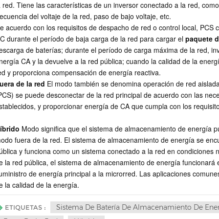
a red. Tiene las características de un inversor conectado a la red, como
recuencia del voltaje de la red, paso de bajo voltaje, etc.
e acuerdo con los requisitos de despacho de red o control local, PCS c
C durante el período de baja carga de la red para cargar el
paquete d
escarga de baterías; durante el período de carga máxima de la red, in
nergía CA y la devuelve a la red pública; cuando la calidad de la energ
ed y proporciona compensación de energía reactiva.
uera de la red
El modo también se denomina operación de red aislada,
PCS) se puede desconectar de la red principal de acuerdo con las neces
stablecidos, y proporcionar energía de CA que cumpla con los requisito
íbrido
Modo significa que el sistema de almacenamiento de energía pu
odo fuera de la red. El sistema de almacenamiento de energía se encu
ública y funciona como un sistema conectado a la red en condiciones n
e la red pública, el sistema de almacenamiento de energía funcionará 
uministro de energía principal a la microrred. Las aplicaciones comunes i
e la calidad de la energía.
Sistema De Batería De Almacenamiento De Ene
ETIQUETAS :