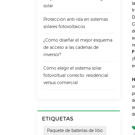
l
solar
f
D
Protección anti-isla en sistemas
C
solares fotovoltaicos
d
e
¿Cómo diseñar el mejor esquema
r
de acceso a las cadenas de
F
inversor?
(
e
Cómo elegir el sistema solar
fotovoltual correcto: residencial
H
versus comercial
m
p
d
s
d
ETIQUETAS
Paquete de baterías de litio