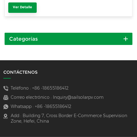
Ver Detalle
Categorías
CONTÁCTENOS
Teléfono :
+86 -18655186412
Correo electrónico :
Inquiry@sailsolarpv.com
Whatsapp :
+86 -18655186412
Add : Building 7, Cross Border E-Commerce Supervision
Zone, Hefei, China