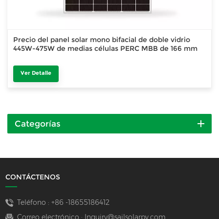
Precio del panel solar mono bifacial de doble vidrio
445W-475W de medias células PERC MBB de 166 mm
Ver Detalle
Categorías
CONTÁCTENOS
Teléfono :
+86 -18655186412
Correo electrónico :
Inquiry@sailsolarpv.com