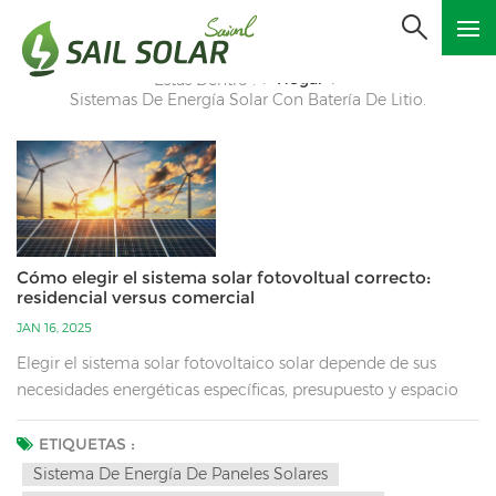
Hogar
Estás Dentro :
/
/
Sistemas De Energía Solar Con Batería De Litio.
Cómo elegir el sistema solar fotovoltual correcto:
residencial versus comercial
JAN 16, 2025
Elegir el sistema solar fotovoltaico solar depende de sus
necesidades energéticas específicas, presupuesto y espacio
disponible. Los sistemas residenciales y comerciales tienen
diferentes propósitos y tienen características distintas, lo que
ETIQUETAS :
hace que sea esencial comprender sus diferencias clave para
Sistema De Energía De Paneles Solares
tomar una decisión informada. Los sistemas solares