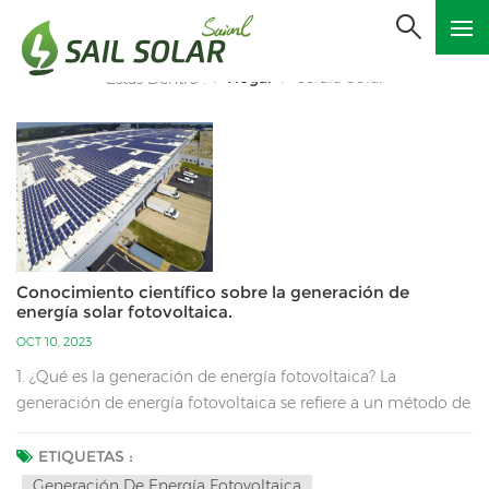
Hogar
Célula Solar
Estás Dentro :
/
/
Conocimiento científico sobre la generación de
energía solar fotovoltaica.
OCT 10, 2023
1. ¿Qué es la generación de energía fotovoltaica? La
generación de energía fotovoltaica se refiere a un método de
generación de energía que utiliza la radiación solar para
convertirla directamente en energía eléctrica. La generación
ETIQUETAS :
de energía fotovoltaica es la corriente principal de la
Generación De Energía Fotovoltaica