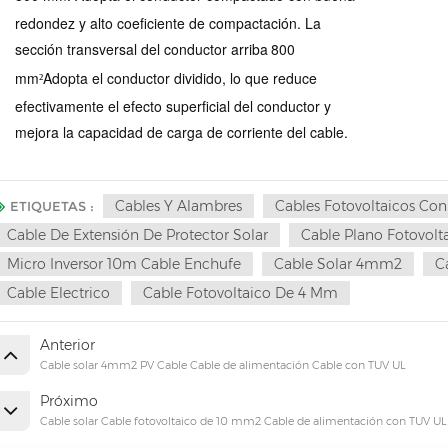
redondez y alto coeficiente de compactación.
La
sección transversal del conductor arriba
800
mm
Adopta el conductor dividido, lo que reduce
²
efectivamente el efecto superficial del conductor y
mejora la capacidad de carga de corriente del cable.
Cables Y Alambres
Cables Fotovoltaicos Con
ETIQUETAS :
Cable De Extensión De Protector Solar
Cable Plano Fotovolt
Micro Inversor 10m Cable Enchufe
Cable Solar 4mm2
C
Cable Electrico
Cable Fotovoltaico De 4 Mm
Anterior
Cable solar 4mm2 PV Cable Cable de alimentación Cable con TUV UL
Próximo
Cable solar Cable fotovoltaico de 10 mm2 Cable de alimentación con TUV UL