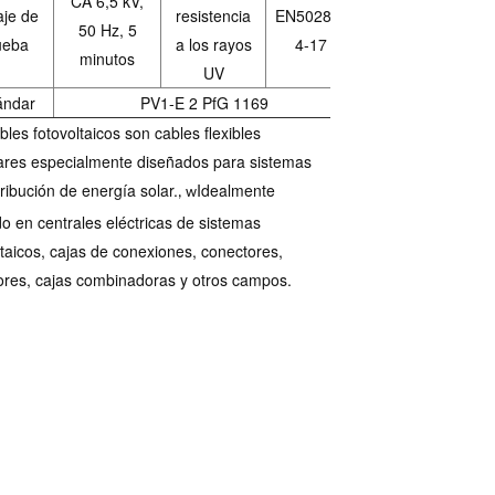
CA 6,5 kV,
aje de
resistencia
EN50289-
50 Hz, 5
ueba
a los rayos
4-17
minutos
UV
ándar
PV1-E 2 PfG 1169
bles fotovoltaicos son cables flexibles
ares especialmente diseñados para sistemas
tribución de energía solar.
Idealmente
, w
ado en centrales eléctricas de sistemas
ltaicos, cajas de conexiones, conectores,
ores, cajas combinadoras y otros campos.