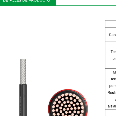
DETALLES DE PRODUCTO
Cara
Ten
nom
M
te
per
Resi
aisl