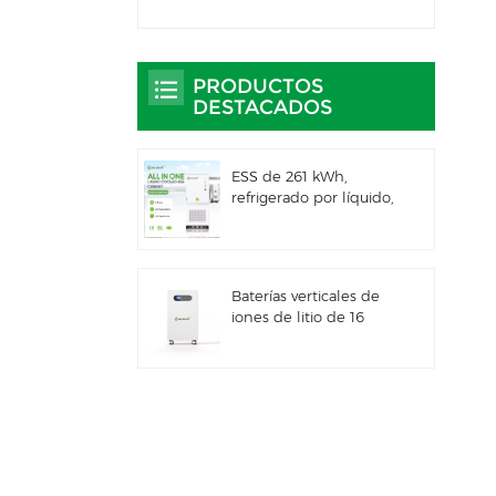
PRODUCTOS
DESTACADOS
ESS de 261 kWh,
refrigerado por líquido,
para uso comercial e
industrial, con
gabinete exterior
integrado IP66
Baterías verticales de
iones de litio de 16
kWh con
almacenamiento de
energía solar
Sistema híbrido solar
comercial e industrial
de 100 kW/125 kW