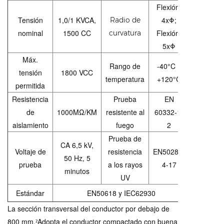
Flexión:
Tensión
1,0/1 KVCA,
4xΦ;
Radio de
nominal
1500 CC
Flexión:
curvatura
5xΦ
Máx.
Rango de
-40°C ~
tensión
1800 VCC
temperatura
+120°C
permitida
Resistencia
Prueba
EN
de
1000ΜΩ/KM
resistente al
60332-1-
aislamiento
fuego
2
Prueba de
CA 6,5 kV,
Voltaje de
resistencia
EN50289-
50 Hz, 5
prueba
a los rayos
4-17
minutos
UV
Estándar
EN50618 y IEC62930
La sección transversal del conductor por debajo de
800 mm.
Adopta el conductor compactado con buena
²