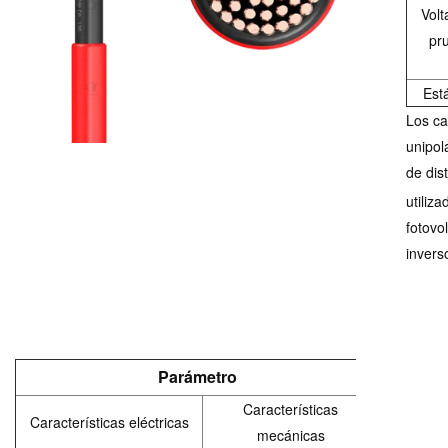
Volt
pr
Est
Los ca
unipol
de dis
utiliz
fotovo
invers
Parámetro
Características
Características eléctricas
mecánicas