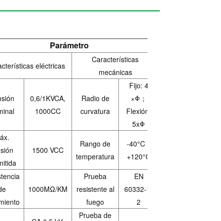
Parámetro
Características
cterísticas eléctricas
mecánicas
Fijo: 4
sión
0,6/1KVCA,
Radio de
×Φ；
inal
1000CC
curvatura
Flexión:
5xΦ
áx.
Rango de
-40°C ~
nsión
1500 VCC
temperatura
+120°C
mitida
stencia
Prueba
EN
de
1000ΜΩ/KM
resistente al
60332-1-
amiento
fuego
2
Prueba de