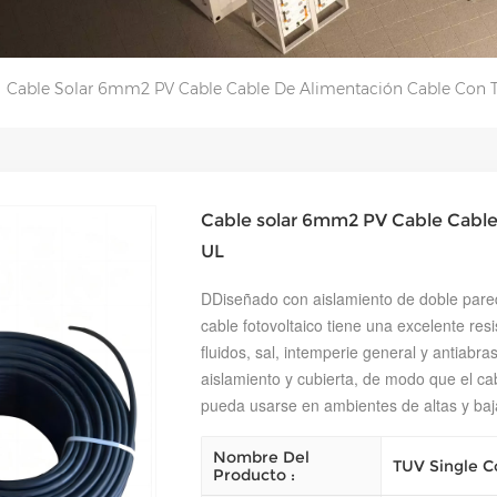
Cable Solar 6mm2 PV Cable Cable De Alimentación Cable Con 
Cable solar 6mm2 PV Cable Cable
UL
D
Diseñado con aislamiento de doble pared,
cable fotovoltaico tiene una excelente res
fluidos, sal, intemperie general y antiabra
aislamiento y cubierta, de modo que el cab
pueda usarse en ambientes de altas y baj
Nombre Del
TUV Single C
Producto :