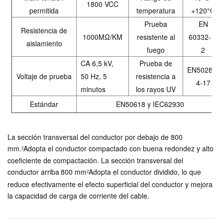
1800 VCC
permitida
temperatura
+120°C
Prueba
EN
Resistencia de
1000ΜΩ/KM
resistente al
60332-1-
aislamiento
fuego
2
CA 6,5 kV,
Prueba de
EN50289-
Voltaje de prueba
50 Hz, 5
resistencia a
4-17
minutos
los rayos UV
Estándar
EN50618 y IEC62930
La sección transversal del conductor por debajo de 800
mm.
Adopta el conductor compactado con buena redondez y alto
²
coeficiente de compactación.
La sección transversal del
conductor arriba
800 mm
Adopta el conductor dividido, lo que
²
reduce efectivamente el efecto superficial del conductor y mejora
la capacidad de carga de corriente del cable.