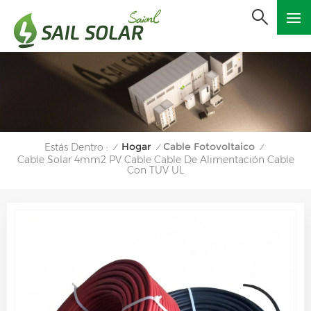
Hogar
Cable Fotovoltaico
Estás Dentro :
/
/
/
Cable Solar 4mm2 PV Cable Cable De Alimentación Cable
Con TUV UL