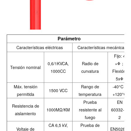
Parámetro
Características eléctricas
Características mecánicas
Fijo: 4
0,6/1KVCA,
Radio de
×Φ；
Tensión nominal
1000CC
curvatura
Flexión:
5xΦ
Máx. tensión
Rango de
-40°C ~
1500 VCC
permitida
temperatura
+120°C
Prueba
EN
Resistencia de
1000ΜΩ/KM
resistente al
60332-1-
aislamiento
fuego
2
CA 6,5 kV,
Prueba de
Voltaje de
EN50289-