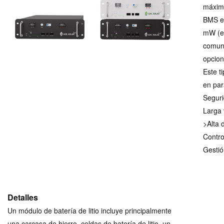
máximo
BMS es
mW (en
comun
opcion
Este t
en par
Seguri
Larga v
>Alta 
Contro
Gestió
Detalles
Un módulo de batería de litio incluye principalmente
una carcasa de hierro, celdas de batería de litio, un