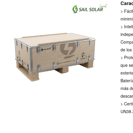
Carac
>
Fácil
minimi
>
Inte
indepe
Compat
de los
> Prot
que se
exteri
Batería
más de
descar
> Cert
UN38.