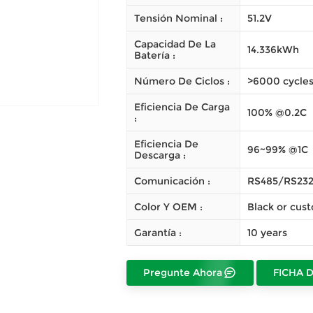
Tensión Nominal :
51.2V
Capacidad De La
14.336kWh
Batería :
Número De Ciclos :
>6000 cycle
Eficiencia De Carga
100% @0.2C
:
Eficiencia De
96~99% @1C
Descarga :
Comunicación :
RS485/RS23
Color Y OEM :
Black or cus
Garantía :
10 years
Pregunte Ahora
FICHA 