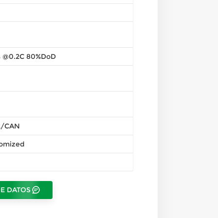
s @0.2C 80%DoD
2/CAN
tomized
DE DATOS