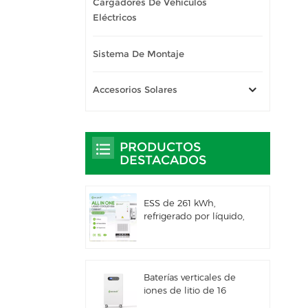
Cargadores De Vehículos
Eléctricos
Sistema De Montaje
Accesorios Solares
PRODUCTOS
DESTACADOS
ESS de 261 kWh,
refrigerado por líquido,
para uso comercial e
industrial, con
gabinete exterior
integrado IP66
Baterías verticales de
iones de litio de 16
kWh con