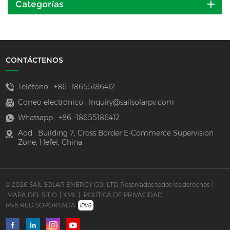
Categorías
CONTÁCTENOS
Teléfono :
+86 -18655186412
Correo electrónico :
Inquiry@sailsolarpv.com
Whatsapp :
+86 -18655186412
Add : Building 7, Cross Border E-Commerce Supervision
Zone, Hefei, China
© 2026 SAIL SOLAR ENERGY CO., LTD Reservados todos los derechos
|
MAPA DEL SITIO
|
XML
|
POLÍTICA DE PRIVACIDAD
IPv6 RED SOPORTADA