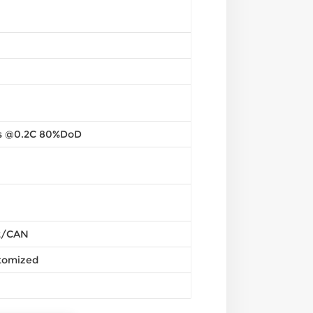
s @0.2C 80%DoD
2/CAN
tomized