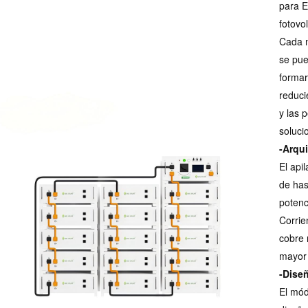
para E
fotovo
Cada 
se pue
forma
reduci
y las 
soluci
-Arqui
El api
de has
potenc
Corrie
cobre 
mayor 
-Dise
El mód