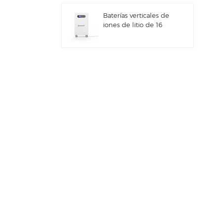
integrado IP66
Baterías verticales de
iones de litio de 16
kWh con
almacenamiento de
energía solar
Sistema híbrido solar
comercial e industrial
de 100 kW/125 kW
Sistema de
almacenamiento de
energía solar Deye GE-
F60 All in One ESS
para uso comercial e
industrial, con
Nuevo inversor híbrido
gabinete para baterías
de almacenamiento
de litio de 60 kWh,
de energía solar Deye
para exteriores, 51,2 V,
SUN-7/7.6/8/10/12K-
100 Ah.
SG06LP1-EU-CM3