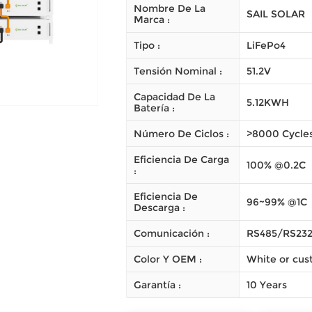
Nombre De La
SAIL SOLAR
Marca :
Tipo :
LiFePo4
Tensión Nominal :
51.2V
Capacidad De La
5.12KWH
Batería :
Número De Ciclos :
>8000 Cycle
Eficiencia De Carga
100% @0.2C
:
Eficiencia De
96~99% @1C
Descarga :
Comunicación :
RS485/RS23
Color Y OEM :
White or cus
Garantía :
10 Years