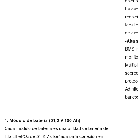
diseño
La cap
redise
Ideal 
de exp
-Alta 
BMS in
monito
Múltip
sobred
protec
Admite
bancos
1. Módulo de batería (51,2 V 100 Ah)
Cada módulo de batería es una unidad de batería de
litio LiFePO₄ de 51,2 V diseñada para conexión en