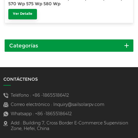
570 Wp 575 Wp 580 Wp
Ver Detalle
Categorías
CONTÁCTENOS
Teléfono :
+86 -18655186412
Correo electrónico :
Inquiry@sailsolarpv.com
Whatsapp :
+86 -18655186412
Add : Building 7, Cross Border E-Commerce Supervision
Zone, Hefei, China