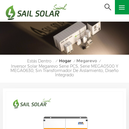
Hogar
Megarevo
Estás Dentro :
/
/
/
Inversor Solar Megarevo Serie PCS, Serie MEGA0500 Y
MEGA0630, Sin Transformador De Aislamiento, Diseño
Integrado