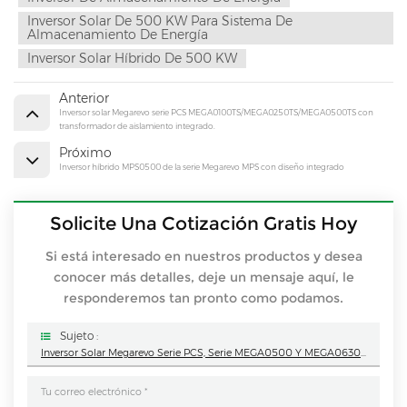
Inversor Solar De 500 KW Para Sistema De
Almacenamiento De Energía
Inversor Solar Híbrido De 500 KW
Anterior
Inversor solar Megarevo serie PCS MEGA0100TS/MEGA0250TS/MEGA0500TS con
transformador de aislamiento integrado.
Próximo
Inversor híbrido MPS0500 de la serie Megarevo MPS con diseño integrado
Solicite Una Cotización Gratis Hoy
Si está interesado en nuestros productos y desea
conocer más detalles, deje un mensaje aquí, le
responderemos tan pronto como podamos.
Sujeto :
Inversor Solar Megarevo Serie PCS, Serie MEGA0500 Y MEGA0630, Sin Transformador De Aislamiento, Diseño Integrado