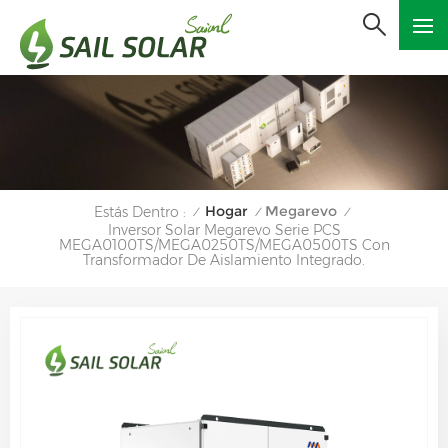
Hogar
Megarevo
Estás Dentro :
/
/
/
Inversor Solar Megarevo Serie PCS
MEGA0100TS/MEGA0250TS/MEGA0500TS Con
Transformador De Aislamiento Integrado.