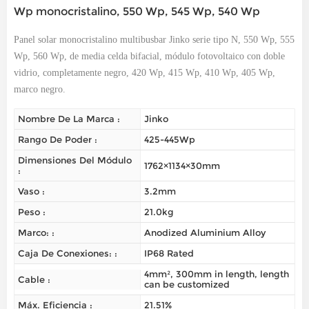
Wp monocristalino, 550 Wp, 545 Wp, 540 Wp
Panel solar monocristalino multibusbar Jinko serie tipo N, 550 Wp, 555
Wp, 560 Wp, de media celda bifacial, módulo fotovoltaico con doble
vidrio, completamente negro, 420 Wp, 415 Wp, 410 Wp, 405 Wp,
marco negro.
Nombre De La Marca :
Jinko
Rango De Poder :
425-445Wp
Dimensiones Del Módulo
1762×1134×30mm
:
Vaso :
3.2mm
Peso :
21.0kg
Marco: :
Anodized Aluminium Alloy
Caja De Conexiones: :
IP68 Rated
4mm², 300mm in length, length
Cable :
can be customized
Máx. Eficiencia :
21.51%