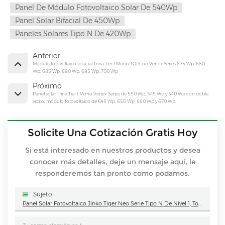
Panel De Módulo Fotovoltaico Solar De 540Wp
Panel Solar Bifacial De 450Wp
Paneles Solares Tipo N De 420Wp
Anterior
Módulo fotovoltaico bifacial Trina Tier 1 Mono TOPCon Vertex Series 675 Wp, 680
Wp, 685 Wp, 690 Wp, 695 Wp, 700 Wp
Próximo
Panel solar Trina Tier 1 Mono Vertex Series de 550 Wp, 545 Wp y 540 Wp con doble
vidrio, módulo fotovoltaico de 645 Wp, 650 Wp, 660 Wp y 670 Wp
Solicite Una Cotización Gratis Hoy
Si está interesado en nuestros productos y desea
conocer más detalles, deje un mensaje aquí, le
responderemos tan pronto como podamos.
Sujeto :
Panel Solar Fotovoltaico Jinko Tiger Neo Serie Tipo N De Nivel 1, Totalmente Negro, 420 Wp, 415 Wp, 410 Wp Monocristalino, 550 Wp, 545 Wp, 540 Wp