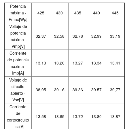
Potencia
máxima -
425
430
435
440
445
Pmax[Wp]
Voltaje de
potencia
32.37
32.58
32.78
32,99
33.19
máxima -
Vmp[V]
Corriente
de potencia
13.13
13.20
13.27
13.34
13.41
máxima -
Imp[A]
Voltaje de
circuito
38,95
39.16
39.36
39.57
39,77
abierto -
Voc[V]
Corriente
de
13.58
13.65
13.72
13.80
13.87
cortocircuito
- Isc[A]