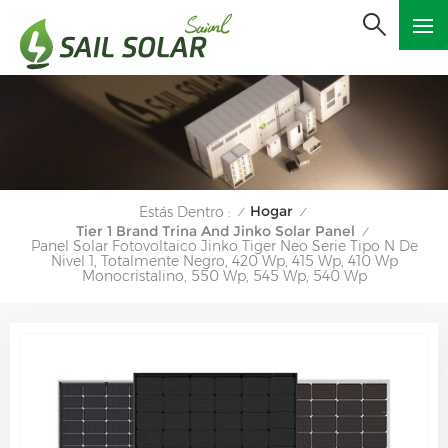
Hogar
Estás Dentro :
/
/
Tier 1 Brand Trina And Jinko Solar Panel
/
Panel Solar Fotovoltaico Jinko Tiger Neo Serie Tipo N De
Nivel 1, Totalmente Negro, 420 Wp, 415 Wp, 410 Wp
Monocristalino, 550 Wp, 545 Wp, 540 Wp