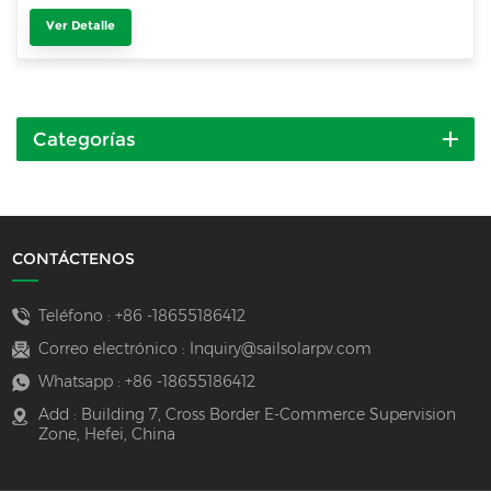
Ver Detalle
Categorías
CONTÁCTENOS
Teléfono :
+86 -18655186412
Correo electrónico :
Inquiry@sailsolarpv.com
Whatsapp :
+86 -18655186412
Add : Building 7, Cross Border E-Commerce Supervision
Zone, Hefei, China