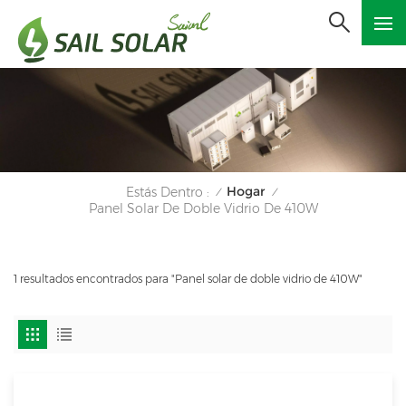
Hogar
Estás Dentro :
/
/
Panel Solar De Doble Vidrio De 410W
1 resultados encontrados para "Panel solar de doble vidrio de 410W"