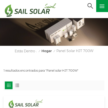
Hogar
Panel Solar HJT 700W
Estás Dentro :
/
/
1 resultados encontrados para "Panel solar HJT 700W"