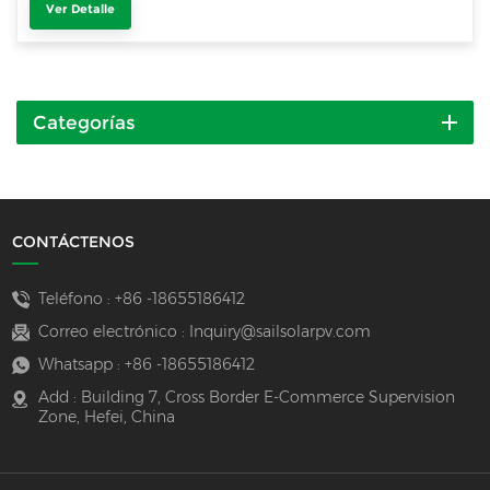
Ver Detalle
Categorías
CONTÁCTENOS
Teléfono :
+86 -18655186412
Correo electrónico :
Inquiry@sailsolarpv.com
Whatsapp :
+86 -18655186412
Add : Building 7, Cross Border E-Commerce Supervision
Zone, Hefei, China