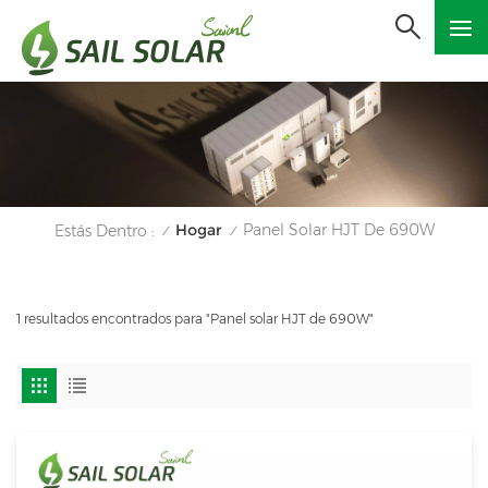
Hogar
Panel Solar HJT De 690W
Estás Dentro :
/
/
1 resultados encontrados para "Panel solar HJT de 690W"