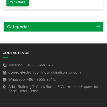
Ver Detalle
Categorías
CONTÁCTENOS
Teléfono :
+86 -18655186412
Correo electrónico :
Inquiry@sailsolarpv.com
Whatsapp :
+86 -18655186412
Add : Building 7, Cross Border E-Commerce Supervision
Zone, Hefei, China