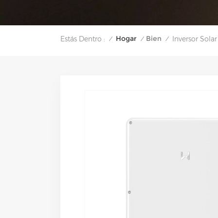
Hogar
Bien
Estás Dentro :
Inversor Sol
/
/
/