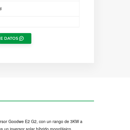
d
DE DATOS
ersor Goodwe E2 G2, con un rango de 3KW a
s un inversor solar híbrido monofásico,