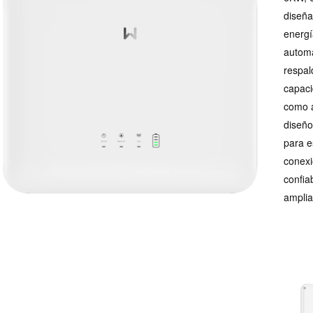
diseña
energí
automá
respal
capaci
como a
diseño
para e
conexi
confia
amplia