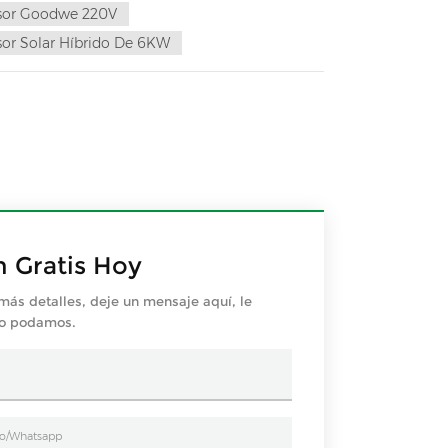
rsor Goodwe 220V
sor Solar Híbrido De 6KW
n Gratis Hoy
más detalles, deje un mensaje aquí, le
mo podamos.