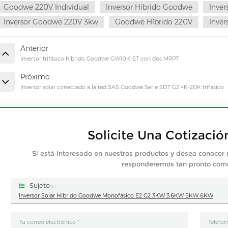
Goodwe 220V Individual
Inversor Híbrido Goodwe
Inve
Inversor Goodwe 220V 3kw
Goodwe Híbrido 220V
Inver
Anterior
Inversor trifásico híbrido Goodwe GW10K-ET con dos MPPT
Próximo
Inversor solar conectado a la red SAS Goodwe Serie SDT G2 4K-20K trifásico
Solicite Una Cotizació
Si está interesado en nuestros productos y desea conocer 
responderemos tan pronto co
Sujeto :
Inversor Solar Híbrido Goodwe Monofásico E2 G2 3KW 3.6KW 5KW 6KW