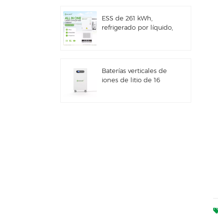
ESS de 261 kWh,
refrigerado por líquido,
para uso comercial e
industrial, con
gabinete exterior
integrado IP66
Baterías verticales de
iones de litio de 16
kWh con
almacenamiento de
energía solar
Sistema híbrido solar
comercial e industrial
de 100 kW/125 kW
Sistema de
almacenamiento de
energía solar Deye GE-
F60 All in One ESS
para uso comercial e