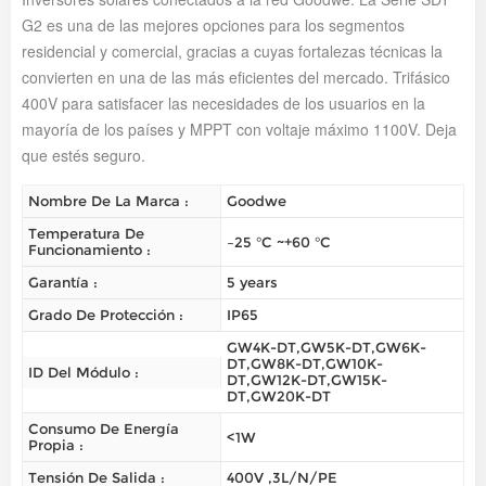
G2 es una de las mejores opciones para los segmentos
residencial y comercial, gracias a cuyas fortalezas técnicas la
convierten en una de las más eficientes del mercado. Trifásico
400V para satisfacer las necesidades de los usuarios en la
mayoría de los países y MPPT con voltaje máximo 1100V. Deja
que estés seguro.
Nombre De La Marca :
Goodwe
Temperatura De
–25 °C ~+60 °C
Funcionamiento :
Garantía :
5 years
Grado De Protección :
IP65
GW4K-DT,GW5K-DT,GW6K-
DT,GW8K-DT,GW10K-
ID Del Módulo :
DT,GW12K-DT,GW15K-
DT,GW20K-DT
Consumo De Energía
<1W
Propia :
Tensión De Salida :
400V ,3L/N/PE