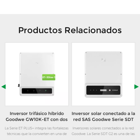
Productos Relacionados
Inversor trifásico híbrido
Inversor solar conectado a la
n
Goodwe GW10K-ET con dos
red SAS Goodwe Serie SDT
MPPT
G2 4K-20K trifásico
e
La Serie ET PLUS+ integra las fortalezas
Inversores solares conectados a la red
l
técnicas que la convierten en una de
Goodwe. La Serie SDT G2 es una de las
l,
las opciones más adaptables del
mejores opciones para los segmentos