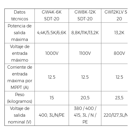
Datos
GW4K-6K
GW8K-12K
GW12KLV SDT
técnicos
SDT-20
SDT-20
20
Potencia de
salida
4,4K/5,5K/6,6K
8,8K/11K/13,2K
13,2K
máxima
Voltaje de
entrada
1000V
1100V
800V
máximo
Corriente de
entrada
12.5
12.5
12.5
máxima por
MPPT (A)
Peso
15
20,5
23,5
(kilogramos)
Voltaje de
380 / 400 /
salida
400, 3L/N/PE
415, 3L / N /
220/127,3L/N/
nominal (V)
PE