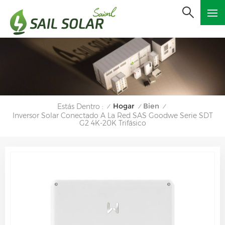
Hogar
Bien
Estás Dentro :
/
/
/
Inversor Solar Conectado A La Red SAS Goodwe Serie SDT
G2 4K-20K Trifásico