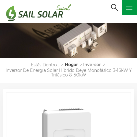
Hogar
Inversor
Estás Dentro :
/
/
/
Inversor De Energía Solar Híbrido Deye Monofásico 3-16kW Y
Trifásico 8-50kW