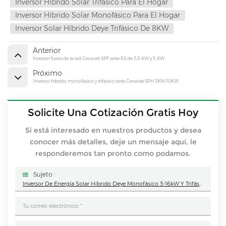
Inversor Híbrido Solar Trifásico Para El Hogar
Inversor Híbrido Solar Monofásico Para El Hogar
Inversor Solar Híbrido Deye Trifásico De 8KW
Anterior
Inversor fuera de la red Growatt SPF serie ES de 3,5 KW y 5 KW
Próximo
Inversor híbrido monofásico y trifásico serie Growatt SPH 3KW-10KW
Solicite Una Cotización Gratis Hoy
Si está interesado en nuestros productos y desea
conocer más detalles, deje un mensaje aquí, le
responderemos tan pronto como podamos.
Sujeto :
Inversor De Energía Solar Híbrido Deye Monofásico 3-16kW Y Trifásico 8-50kW