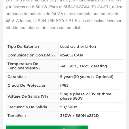
y trifásicos de 8-50 kW. Para el SUN-3K-SG04LP1-24-EU, utiliza
un banco de baterías de 24 V y el resto adopta una batería de
48 V. Además, el SUN-16K-SG01LP1-EU es el máximo inversor
híbrido monofásico del mercado mundial.
Tipo De Batería :
Lead-acid or Li-lon
Comunicación Con BMS :
RS485; CAN
Temperatura De
-40~60℃, >45℃ derating
Funcionamiento :
Garantía :
5 years(10 years is Optional)
Grado De Protección :
IP65
Single phase 220V or three
Voltaje De Salida (V) :
phase 380V
Frecuencia De Salida :
50/60Hz
Tamaño: :
330W x 580H x232D