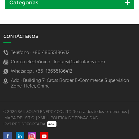
Categorías
CONTÁCTENOS
Teléfono :
+86 -18655186412
Correo electrónico :
Inquiry@sailsolarpv.com
Whatsapp :
+86 -18655186412
Add : Building 7, Cross Border E-Commerce Supervision
Zone, Hefei, China
© 2026 SAIL SOLAR ENERGY CO., LTD Reservados todos los derechos
|
MAPA DEL SITIO
|
XML
|
POLÍTICA DE PRIVACIDAD
IPv6 RED SOPORTADA