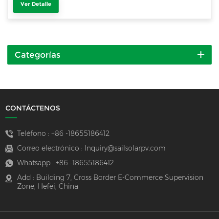
Ver Detalle
Categorías
CONTÁCTENOS
Teléfono :
+86 -18655186412
Correo electrónico :
Inquiry@sailsolarpv.com
Whatsapp :
+86 -18655186412
Add : Building 7, Cross Border E-Commerce Supervision
Zone, Hefei, China