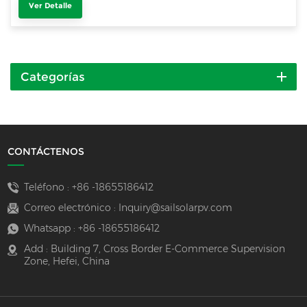
Ver Detalle
Categorías
CONTÁCTENOS
Teléfono :
+86 -18655186412
Correo electrónico :
Inquiry@sailsolarpv.com
Whatsapp :
+86 -18655186412
Add : Building 7, Cross Border E-Commerce Supervision
Zone, Hefei, China