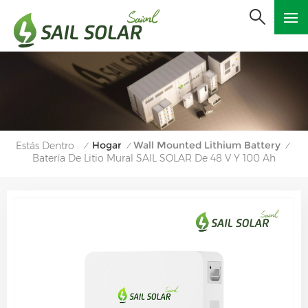
Hogar
Wall Mounted Lithium Battery
Estás Dentro :
/
/
/
Batería De Litio Mural SAIL SOLAR De 48 V Y 100 Ah