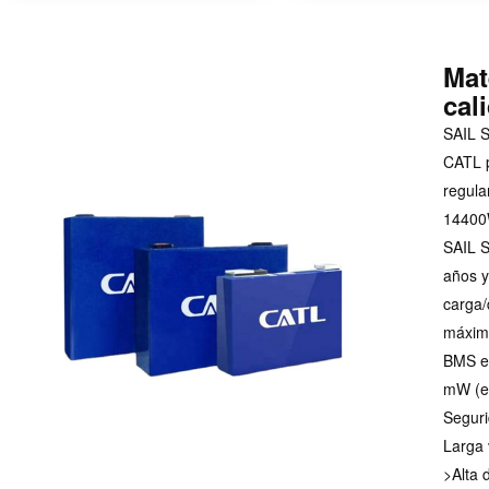
Mat
cal
SAIL S
CATL p
regula
14400
SAIL S
años y
carga/
máximo
BMS es
mW (e
Seguri
Larga v
>Alta 