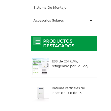
Sistema De Montaje
Accesorios Solares
PRODUCTOS
DESTACADOS
ESS de 261 kWh,
refrigerado por líquido,
para uso comercial e
industrial, con
gabinete exterior
integrado IP66
Baterías verticales de
iones de litio de 16
kWh con
almacenamiento de
energía solar