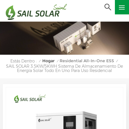
Hogar
Residential All-In-One ESS
Estás Dentro :
/
/
/
SAIL SOLAR 3.5KW/5KWH Sistema De Almacenamiento De
Energía Solar Todo En Uno Para Uso Residencial