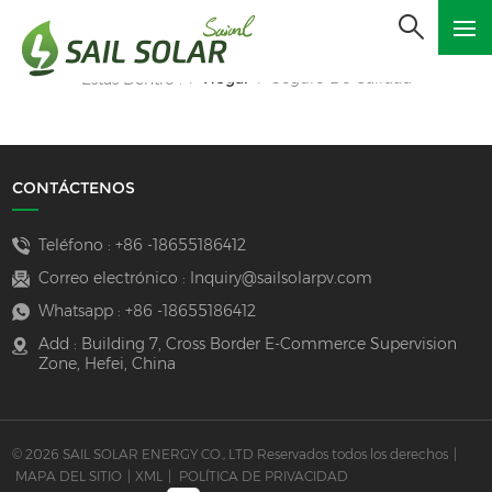
Hogar
Seguro De Calidad
Estás Dentro :
/
/
CONTÁCTENOS
Teléfono :
+86 -18655186412
Correo electrónico :
Inquiry@sailsolarpv.com
Whatsapp :
+86 -18655186412
Add : Building 7, Cross Border E-Commerce Supervision
Zone, Hefei, China
© 2026 SAIL SOLAR ENERGY CO., LTD Reservados todos los derechos
|
MAPA DEL SITIO
|
XML
|
POLÍTICA DE PRIVACIDAD