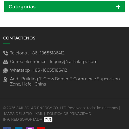
Categorías
CONTÁCTENOS
Teléfono :
+86 -18655186412
Correo electrónico :
Inquiry@sailsolarpv.com
Whatsapp :
+86 -18655186412
Add : Building 7, Cross Border E-Commerce Supervision
Zone, Hefei, China
© 2026 SAIL SOLAR ENERGY CO., LTD Reservados todos los derechos
|
MAPA DEL SITIO
|
XML
|
POLÍTICA DE PRIVACIDAD
IPv6 RED SOPORTADA