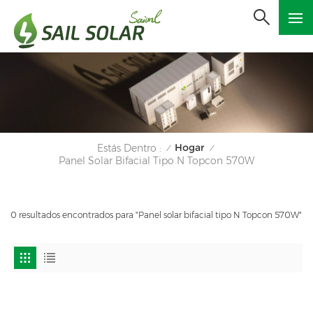
Hogar
Estás Dentro :
/
/
Panel Solar Bifacial Tipo N Topcon 570W
0 resultados encontrados para "Panel solar bifacial tipo N Topcon 570W"