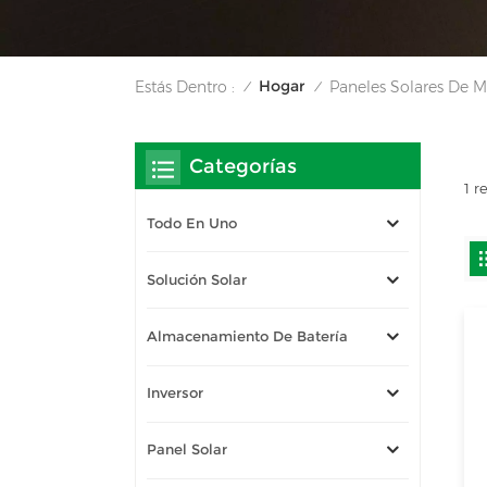
Hogar
Estás Dentro :
Paneles Solares De 
/
/
Categorías
1 r
Todo En Uno
Solución Solar
Almacenamiento De Batería
Inversor
Panel Solar