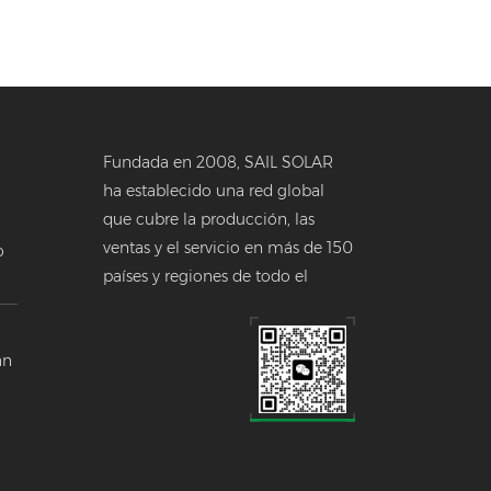
Fundada en 2008, SAIL SOLAR
ha establecido una red global
que cubre la producción, las
ventas y el servicio en más de 150
o
países y regiones de todo el
a
mundo.
 en
án
a