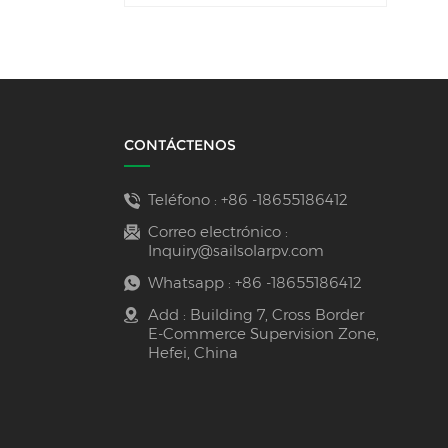
CONTÁCTENOS
Teléfono :
+86 -18655186412
Correo electrónico :
Inquiry@sailsolarpv.com
Whatsapp :
+86 -18655186412
Add : Building 7, Cross Border
E-Commerce Supervision Zone,
Hefei, China