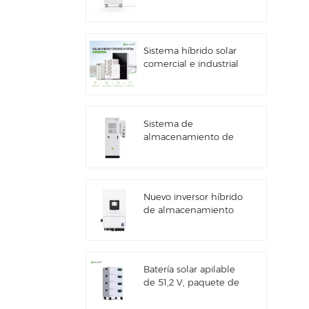
kWh con
almacenamiento de
energía solar
Sistema híbrido solar
comercial e industrial
de 100 kW/125 kW
Sistema de
almacenamiento de
energía solar Deye
GE-F60 All in One ESS
para uso comercial e
industrial, con
Nuevo inversor híbrido
gabinete para baterías
de almacenamiento
de litio de 60 kWh,
de energía solar Deye
para exteriores, 51,2 V,
SUN-7/7.6/8/10/12K-
100 Ah.
SG06LP1-EU-CM3
Batería solar apilable
de 51,2 V, paquete de
baterías de litio (100
Ah y 200 Ah) para ESS