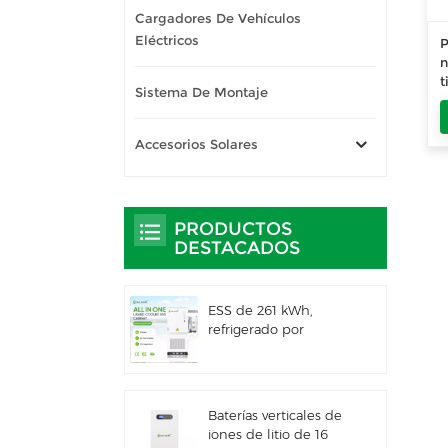
Cargadores De Vehículos
Eléctricos
P
n
t
Sistema De Montaje
4
4
Accesorios Solares
PRODUCTOS
DESTACADOS
ESS de 261 kWh,
refrigerado por
líquido, para uso
comercial e industrial,
con gabinete exterior
integrado IP66
Baterías verticales de
iones de litio de 16