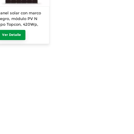
anel solar con marco
egro, módulo PV N
ipo Topcon, 420Wp,
25Wp, 430Wp, 435Wp,
Ver Detalle
40Wp, stock en Europa