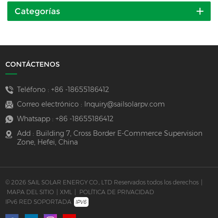
Categorías
CONTÁCTENOS
Teléfono :
+86 -18655186412
Correo electrónico :
Inquiry@sailsolarpv.com
Whatsapp :
+86 -18655186412
Add : Building 7, Cross Border E-Commerce Supervision
Zone, Hefei, China
© 2026 SAIL SOLAR ENERGY CO., LTD Reservados todos los derechos
|
MAPA DEL SITIO
|
XML
|
POLÍTICA DE PRIVACIDAD
IPv6 RED SOPORTADA