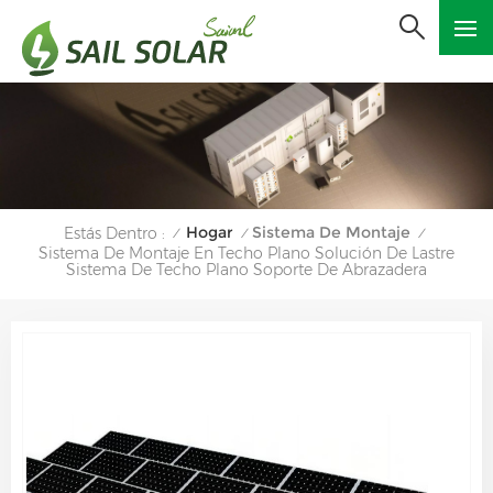
Hogar
Sistema De Montaje
Estás Dentro :
/
/
/
Sistema De Montaje En Techo Plano Solución De Lastre
Sistema De Techo Plano Soporte De Abrazadera