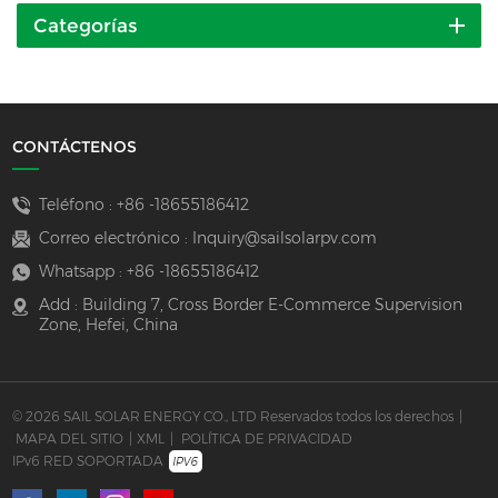
Categorías
CONTÁCTENOS
Teléfono :
+86 -18655186412
Correo electrónico :
Inquiry@sailsolarpv.com
Whatsapp :
+86 -18655186412
Add : Building 7, Cross Border E-Commerce Supervision
Zone, Hefei, China
© 2026 SAIL SOLAR ENERGY CO., LTD Reservados todos los derechos
|
MAPA DEL SITIO
|
XML
|
POLÍTICA DE PRIVACIDAD
IPv6 RED SOPORTADA