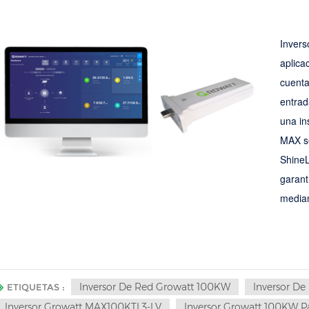
Invers
aplica
cuent
entrad
una in
MAX se
ShineL
garant
median
Inversor De Red Growatt 100KW
Inversor D
ETIQUETAS :
Inversor Growatt MAX100KTL3-LV
Inversor Growatt 100KW Pa