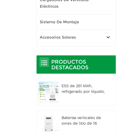
Eléctricos
Sistema De Montaje
Accesorios Solares
PRODUCTOS
DESTACADOS
ESS de 261 kWh,
refrigerado por líquido,
para uso comercial e
industrial, con
gabinete exterior
integrado IP66
Baterías verticales de
iones de litio de 16
kWh con