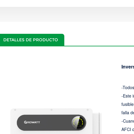
DETALLES DE PRODUCTO
Inver
-Todos
-Este 
fusibl
falla d
-Cuand
AFCI c