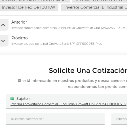
Inversor De Red De 100 KW
Inversor Comercial E Industrial
Anterior
Inversor fotovoltaico comercial e industrial Growatt On Grid MAX125KTL3-LV
Próximo
Inversor aislado de la red Growatt Serie SPF SPF6000ES Plus
Solicite Una Cotizació
Si está interesado en nuestros productos y desea conocer 
responderemos tan pronto co
Sujeto :
Inversor Fotovoltaico Comercial E Industrial Growatt On Grid MAX100KTL3-LV