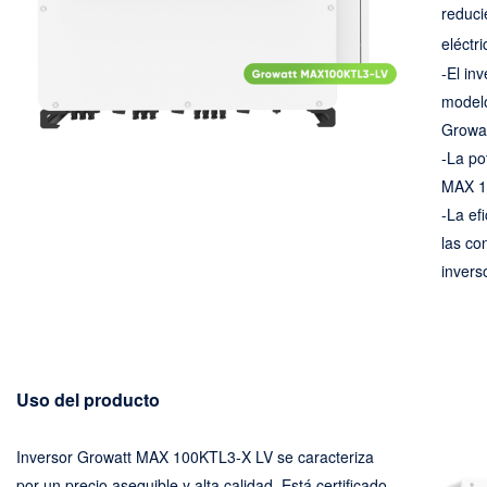
reduci
eléctri
-El in
modelo
Growa
-La po
MAX 1
-La ef
las co
invers
Uso del producto
Inversor Growatt MAX 100KTL3-X LV se caracteriza
por un precio asequible y alta calidad. Está certificado