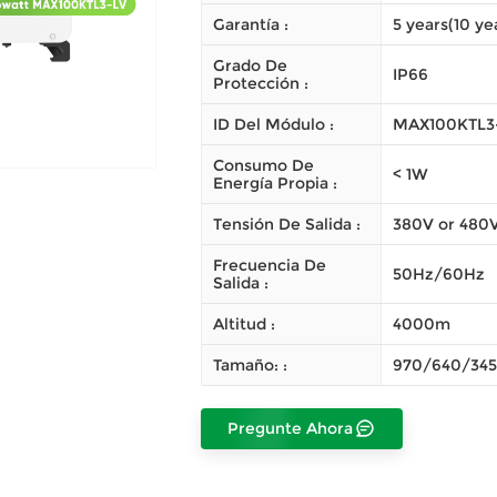
Garantía :
5 years(10 ye
Grado De
IP66
Protección :
ID Del Módulo :
MAX100KTL3
Consumo De
< 1W
Energía Propia :
Tensión De Salida :
380V or 480
Frecuencia De
50Hz/60Hz
Salida :
Altitud :
4000m
Tamaño: :
970/640/34
Pregunte Ahora