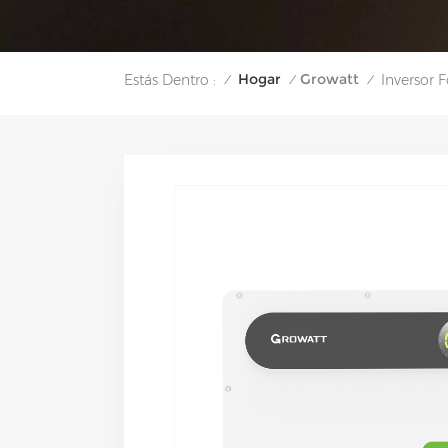
Hogar
Growatt
Estás Dentro :
Inversor 
/
/
/