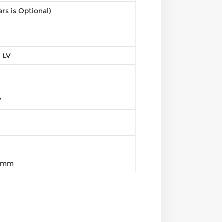
ars is Optional)
-LV
V
5mm