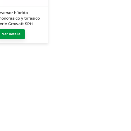
nversor híbrido
onofásico y trifásico
erie Growatt SPH
3KW-10KW
Ver Detalle