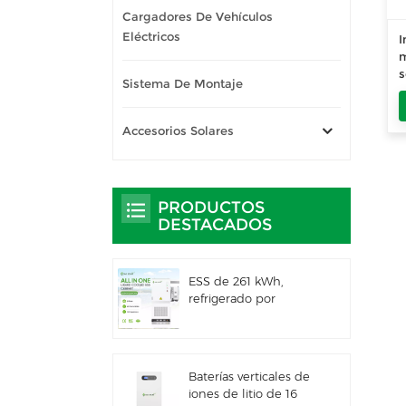
Cargadores De Vehículos
Eléctricos
I
m
s
Sistema De Montaje
Accesorios Solares
PRODUCTOS
DESTACADOS
ESS de 261 kWh,
refrigerado por
líquido, para uso
comercial e industrial,
con gabinete exterior
integrado IP66
Baterías verticales de
iones de litio de 16