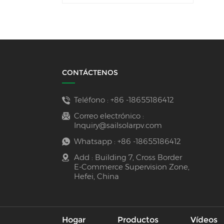
CONTÁCTENOS
Teléfono :
+86 -18655186412
Correo electrónico :
Inquiry@sailsolarpv.com
Whatsapp :
+86 -18655186412
Add : Building 7, Cross Border
E-Commerce Supervision Zone,
Hefei, China
Hogar
Productos
Vídeos