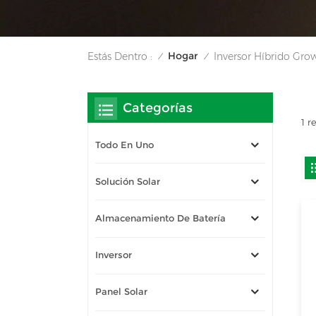
Hogar
Estás Dentro :
Inversor Híbrido Gro
/
/
Categorías
1 r
Todo En Uno
Solución Solar
Almacenamiento De Batería
Inversor
Panel Solar