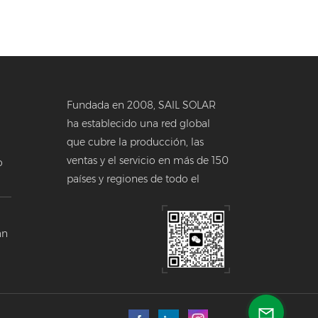
Fundada en 2008, SAIL SOLAR
ha establecido una red global
que cubre la producción, las
ventas y el servicio en más de 150
o
países y regiones de todo el
a
mundo.
 en
án
a