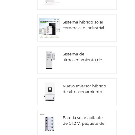
kWh con
almacenamiento de
energía solar
Sistema híbrido solar
comercial e industrial
de 100 kW/125 kW
Sistema de
almacenamiento de
energía solar Deye
GE-F60 All in One ESS
para uso comercial e
industrial, con
Nuevo inversor híbrido
gabinete para baterías
de almacenamiento
de litio de 60 kWh,
de energía solar Deye
para exteriores, 51,2 V,
SUN-7/7.6/8/10/12K-
100 Ah.
SG06LP1-EU-CM3
Batería solar apilable
de 51,2 V, paquete de
baterías de litio (100
Ah y 200 Ah) para ESS