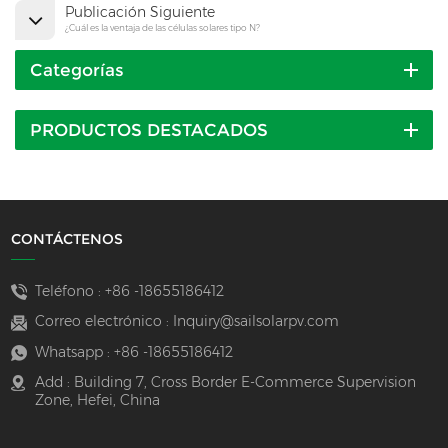
Publicación Siguiente
¿Cuál es la ventaja de las células solares tipo N?
Categorías
PRODUCTOS DESTACADOS
CONTÁCTENOS
Teléfono :
+86 -18655186412
Correo electrónico :
Inquiry@sailsolarpv.com
Whatsapp :
+86 -18655186412
Add : Building 7, Cross Border E-Commerce Supervision
Zone, Hefei, China