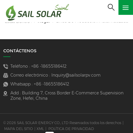
Hogar
Línea De Producción Automatizada
Estás Dentro :
/
/
CONTÁCTENOS
Teléfono :
+86 -18655186412
Correo electrónico :
Inquiry@sailsolarpv.com
Whatsapp :
+86 -18655186412
Add : Building 7, Cross Border E-Commerce Supervision
Zone, Hefei, China
© 2026 SAIL SOLAR ENERGY CO., LTD Reservados todos los derechos
|
MAPA DEL SITIO
|
XML
|
POLÍTICA DE PRIVACIDAD