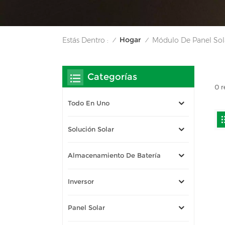
Hogar
Estás Dentro :
Módulo De Panel So
/
/
Categorías
0 r
Todo En Uno
Solución Solar
Almacenamiento De Batería
Inversor
Panel Solar