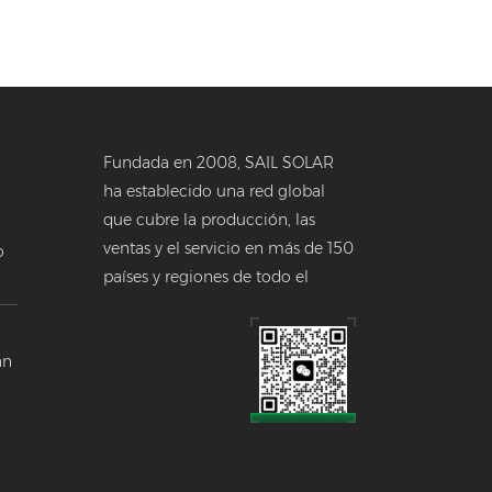
Fundada en 2008, SAIL SOLAR
ha establecido una red global
que cubre la producción, las
ventas y el servicio en más de 150
o
países y regiones de todo el
a
mundo.
 en
án
a