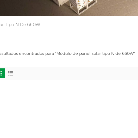
lar Tipo N De 660W
esultados encontrados para "Módulo de panel solar tipo N de 660W"