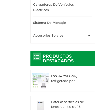
Cargadores De Vehículos
Eléctricos
Sistema De Montaje
Accesorios Solares
PRODUCTOS
DESTACADOS
ESS de 261 kWh,
refrigerado por
líquido, para uso
comercial e industrial,
con gabinete exterior
integrado IP66
Baterías verticales de
iones de litio de 16