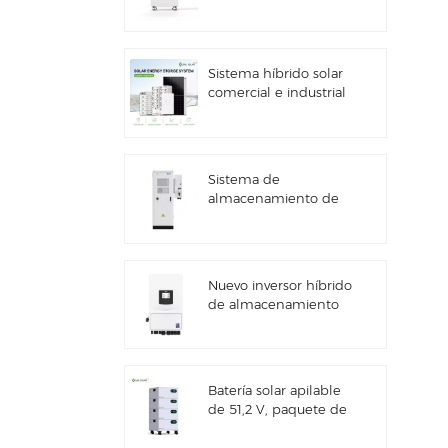
kWh con
almacenamiento de
energía solar
Sistema híbrido solar
comercial e industrial
de 100 kW/125 kW
Sistema de
almacenamiento de
energía solar Deye
GE-F60 All in One ESS
para uso comercial e
industrial, con
Nuevo inversor híbrido
gabinete para baterías
de almacenamiento
de litio de 60 kWh,
de energía solar Deye
para exteriores, 51,2 V,
SUN-7/7.6/8/10/12K-
100 Ah.
SG06LP1-EU-CM3
Batería solar apilable
de 51,2 V, paquete de
baterías de litio (100
Ah y 200 Ah) para ESS