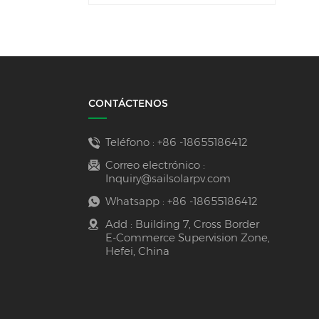
CONTÁCTENOS
Teléfono :
+86 -18655186412
Correo electrónico :
Inquiry@sailsolarpv.com
Whatsapp :
+86 -18655186412
Add : Building 7, Cross Border
E-Commerce Supervision Zone,
Hefei, China