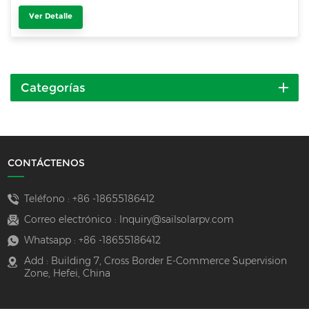
Ver Detalle
Categorías
CONTÁCTENOS
Teléfono :
+86 -18655186412
Correo electrónico :
Inquiry@sailsolarpv.com
Whatsapp :
+86 -18655186412
Add : Building 7, Cross Border E-Commerce Supervision
Zone, Hefei, China