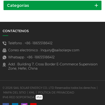
Categorías
CONTÁCTENOS
Teléfono :
+86 -18655186412
Correo electrónico :
Inquiry@sailsolarpv.com
Whatsapp :
+86 -18655186412
Add : Building 7, Cross Border E-Commerce Supervision
Zone, Hefei, China
© 2026 SAIL SOLAR ENERGY CO., LTD Reservados todos los derechos
|
MAPA DEL SITIO
|
XML
|
POLÍTICA DE PRIVACIDAD
IPv6 RED SOPORTADA