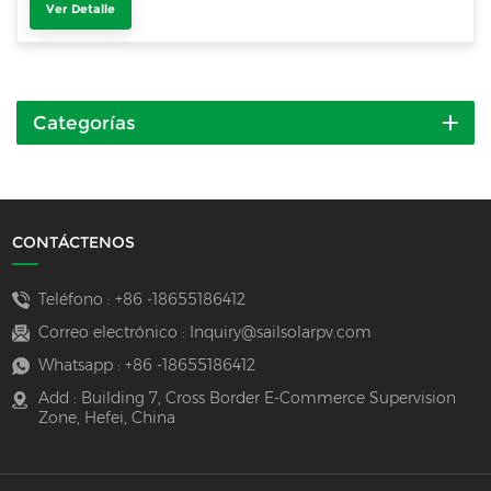
Ver Detalle
Categorías
CONTÁCTENOS
Teléfono :
+86 -18655186412
Correo electrónico :
Inquiry@sailsolarpv.com
Whatsapp :
+86 -18655186412
Add : Building 7, Cross Border E-Commerce Supervision
Zone, Hefei, China