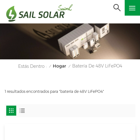
Hogar
Batería De 48V LiFePO4
Estás Dentro :
/
/
1 resultados encontrados para "batería de 48V LiFePO4"