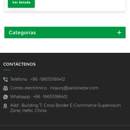
Ver Detalle
Categorías
CONTÁCTENOS
Teléfono :
+86 -18655186412
Correo electrónico :
Inquiry@sailsolarpv.com
Whatsapp :
+86 -18655186412
Add : Building 7, Cross Border E-Commerce Supervision
Zone, Hefei, China