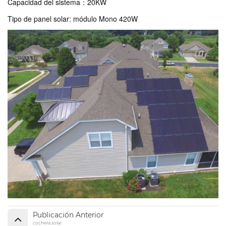
Capacidad del sistema
：
20KW
Tipo de panel solar: módulo Mono 420W
Publicación Anterior
cochera solar