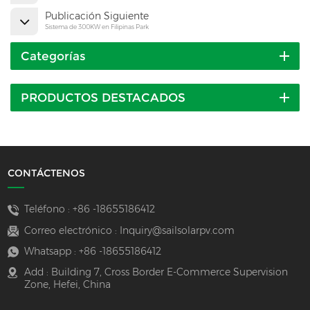
Publicación Siguiente
Sistema de 300KW en Filipinas Park
Categorías
PRODUCTOS DESTACADOS
CONTÁCTENOS
Teléfono :
+86 -18655186412
Correo electrónico :
Inquiry@sailsolarpv.com
Whatsapp :
+86 -18655186412
Add : Building 7, Cross Border E-Commerce Supervision
Zone, Hefei, China